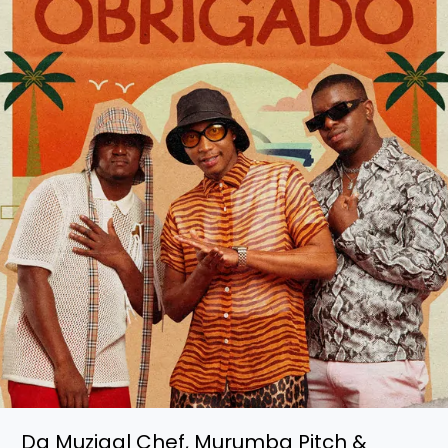
Filmorchester
Babelsberg
–
Jerusalema
Da Muziqal Chef, Murumba Pitch &