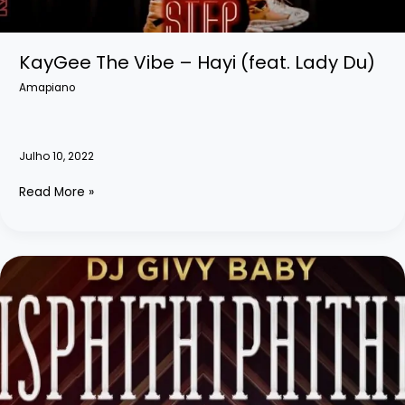
KayGee The Vibe – Hayi (feat. Lady Du)
Amapiano
Julho 10, 2022
KayGee
Read More »
The
Vibe
–
Hayi
(feat.
Lady
Du)