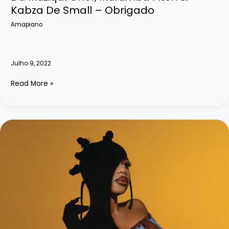
Kabza De Small – Obrigado
Amapiano
Julho 9, 2022
Da
Read More »
Muziqal
Chef,
Murumba
Pitch
&
Kabza
De
Small
–
Obrigado