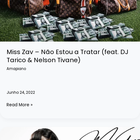
Miss Zav – Não Estou a Tratar (feat. DJ
Tarico & Nelson Tivane)
Amapiano
Junho 24, 2022
Miss
Read More »
Zav
–
Não
Estou
a