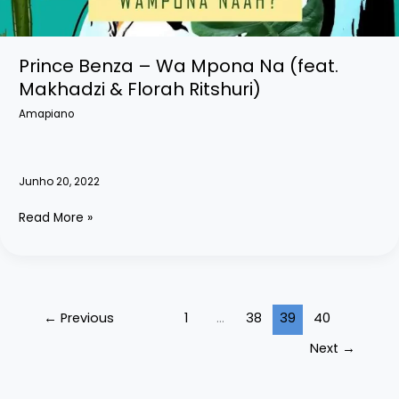
Prince Benza – Wa Mpona Na (feat.
Makhadzi & Florah Ritshuri)
Amapiano
Junho 20, 2022
Prince
Read More »
Benza
–
Wa
Mpona
Na
←
Previous
1
…
38
39
40
(feat.
Next
→
Makhadzi
&
Florah