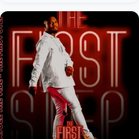
&
Sleazy,
FireMlilo
&
Little
Moore
–
Dunusa
(feat.
Ceeka
Dabula
&
King
Strouck)