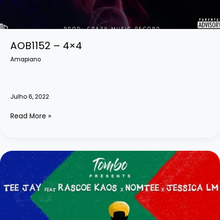
AOB1152 – 4×4
Amapiano
Julho 6, 2022
AOB1152
Read More »
–
4×4