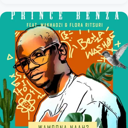
&
Omit
ST
–
Esangweni
(feat.
Nkosazana
Daughter)