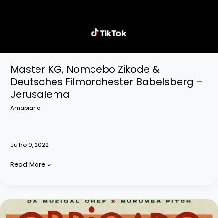
Master KG, Nomcebo Zikode &
Deutsches Filmorchester Babelsberg –
Jerusalema
Amapiano
Julho 9, 2022
Master
Read More »
KG,
Nomcebo
Zikode
&
Deutsches