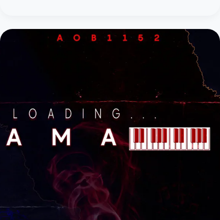
Sha
–
Ungowami
(feat.
Soa
mattrix)