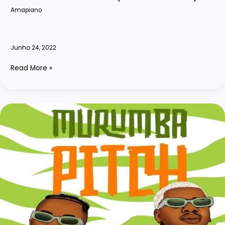
Amapiano
Junho 24, 2022
Makhadzi
Read More »
–
MaGear
(feat.
Mr
Brown)