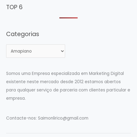
Ritshuri)
TOP 6
Categorias
C
a
t
e
Somos uma Empresa especializada em Marketing Digital
g
existente neste mercado desde 2012 estamos abertos
o
para qualquer serviço de parceria com clientes particular e
r
empresa.
i
a
Contacte-nos:
Saimonlirico@gmail.com
s