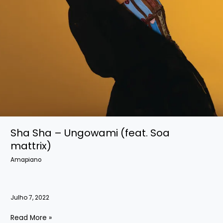
Sha Sha – Ungowami (feat. Soa
mattrix)
Amapiano
Julho 7, 2022
Sha
Read More »