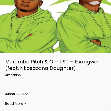
Murumba Pitch & Omit ST – Esangweni
(feat. Nkosazana Daughter)
Amapiano
Junho 20, 2022
Murumba
Read More »
Pitch