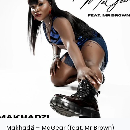
Tratar
(feat.
DJ
Tarico
&
Nelson
Tivane)
Makhadzi – MaGear (feat. Mr Brown)