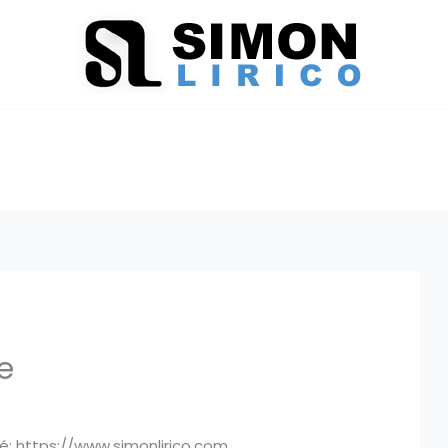
e
é: https://www.simonlirico.com.