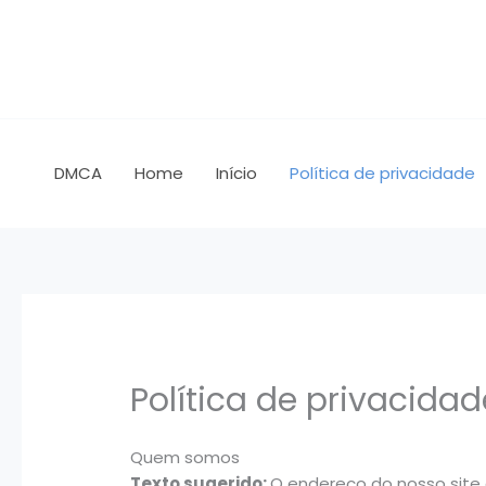
Skip
to
content
DMCA
Home
Início
Política de privacidade
Política de privacidad
Quem somos
Texto sugerido:
O endereço do nosso site 