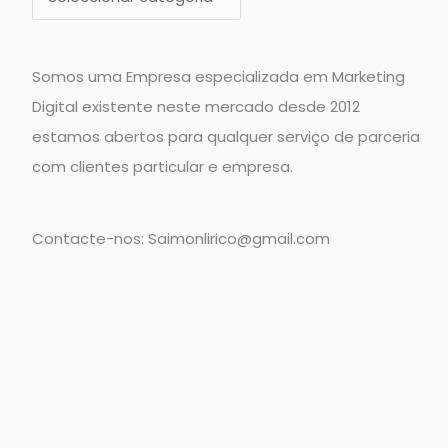
a
t
e
Somos uma Empresa especializada em Marketing
g
Digital existente neste mercado desde 2012
o
estamos abertos para qualquer serviço de parceria
r
com clientes particular e empresa.
i
a
Contacte-nos:
Saimonlirico@gmail.com
s