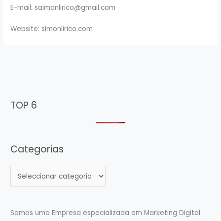
E-mail:
saimonlirico@gmail.com
Website: simonlirico.com
TOP 6
Categorias
C
a
t
e
Somos uma Empresa especializada em Marketing Digital