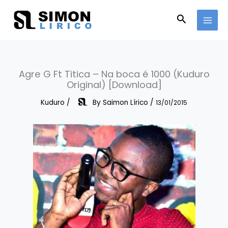
Skip
to
Search
content
Agre G Ft Titica – Na boca é 1000 (Kuduro
Original) [Download]
Kuduro
/
By
Saimon Lírico
/
13/01/2015