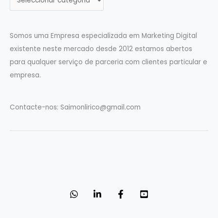
a
t
e
Somos uma Empresa especializada em Marketing Digital
g
existente neste mercado desde 2012 estamos abertos
o
para qualquer serviço de parceria com clientes particular e
r
empresa.
i
a
Contacte-nos:
Saimonlirico@gmail.com
s