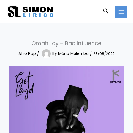
Skip
to
Search
content
Omah Lay – Bad Influence
Afro Pop
/
By
Mário Mulemba
/
28/08/2022