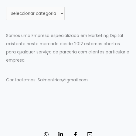
C
a
t
e
Somos uma Empresa especializada em Marketing Digital
g
existente neste mercado desde 2012 estamos abertos
o
para qualquer serviço de parceria com clientes particular e
r
empresa.
i
a
Contacte-nos:
Saimonlirico@gmail.com
s