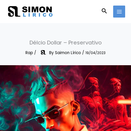
Skip
to
Search
content
Délcio Dollar – Preservativo
Rap
/
By
Saimon Lírico
/
19/04/2023