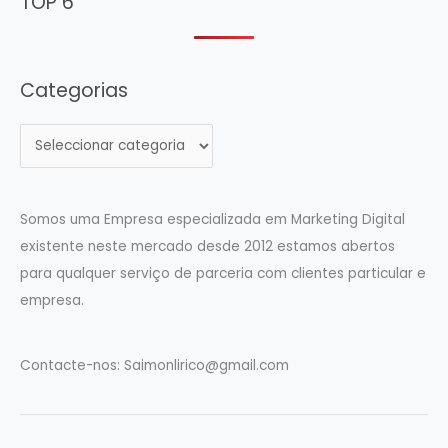
TOP 6
Categorias
C
a
t
e
Somos uma Empresa especializada em Marketing Digital
g
existente neste mercado desde 2012 estamos abertos
o
para qualquer serviço de parceria com clientes particular e
r
empresa.
i
a
Contacte-nos:
Saimonlirico@gmail.com
s