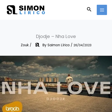
Skip
to
Search
content
Djodje – Nha Love
Zouk
/
By
Saimon Lírico
/
26/04/2023