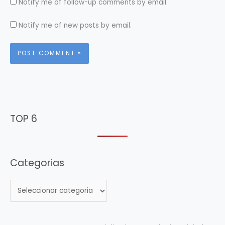
Notify me of follow-up comments by email.
Notify me of new posts by email.
TOP 6
Categorias
C
a
t