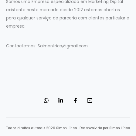
e
Somos uma Empresa especializada em Marketing Digital
g
existente neste mercado desde 2012 estamos abertos
o
para qualquer serviço de parceria com clientes particular e
r
empresa.
i
a
Contacte-nos:
Saimonlirico@gmail.com
s
Todos direitos autorais 2026 Simon Lírico | Desenvolvido por Simon Lírico