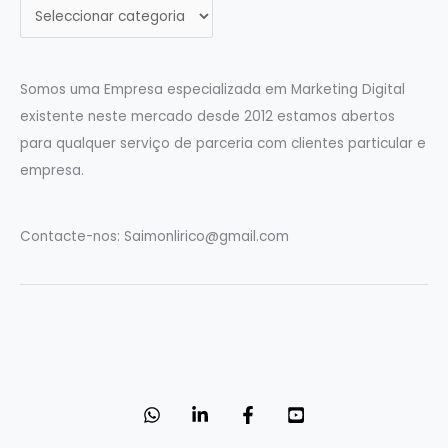
C
a
t
e
Somos uma Empresa especializada em Marketing Digital
g
existente neste mercado desde 2012 estamos abertos
o
para qualquer serviço de parceria com clientes particular e
r
empresa.
i
a
Contacte-nos:
Saimonlirico@gmail.com
s