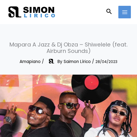
Skip
to
Search
content
Mapara A Jazz & Dj Obza – Shiwelele (feat.
Airburn Sounds)
Amapiano
/
By
Saimon Lírico
/
28/04/2023