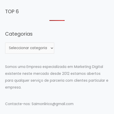
TOP 6
Categorias
C
a
t
e
Somos uma Empresa especializada em Marketing Digital
g
existente neste mercado desde 2012 estamos abertos
o
para qualquer serviço de parceria com clientes particular e
r
empresa.
i
a
Contacte-nos:
Saimonlirico@gmail.com
s