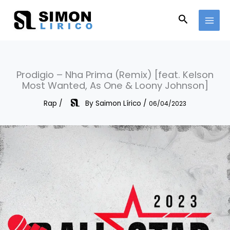
Skip
to
Search
content
Prodigio – Nha Prima (Remix) [feat. Kelson
Most Wanted, As One & Loony Johnson]
Rap
/
By
Saimon Lírico
/
06/04/2023