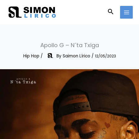
Skip
to
Search
content
Apollo G – N´ta Txiga
Hip Hop
/
By
Saimon Lírico
/
12/05/2023