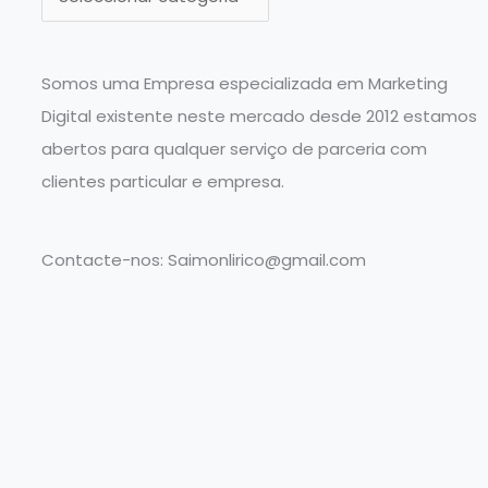
a
t
e
Somos uma Empresa especializada em Marketing
g
Digital existente neste mercado desde 2012 estamos
o
abertos para qualquer serviço de parceria com
r
clientes particular e empresa.
i
a
Contacte-nos:
Saimonlirico@gmail.com
s