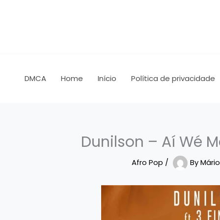
Skip
to
content
DMCA
Home
Início
Política de privacidade
Dunilson – Aí Wé Mo
Afro Pop
/
By
Mári