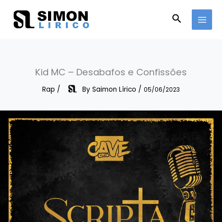
Skip
to
Search
content
Kid MC – Desabafos e Confissões
Rap
/
By
Saimon Lírico
/
05/06/2023