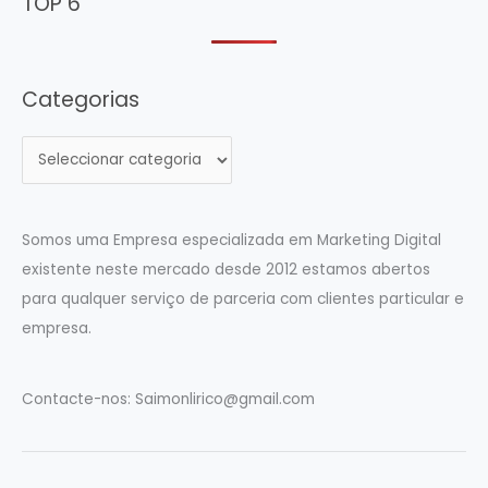
TOP 6
Categorias
C
a
t
e
Somos uma Empresa especializada em Marketing Digital
g
existente neste mercado desde 2012 estamos abertos
o
para qualquer serviço de parceria com clientes particular e
r
empresa.
i
a
Contacte-nos:
Saimonlirico@gmail.com
s