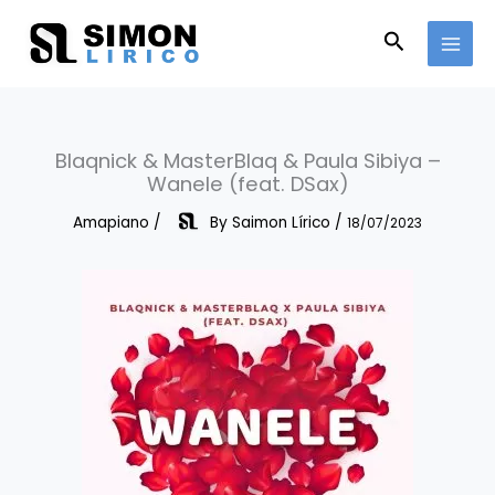
Skip
to
Search
content
Blaqnick & MasterBlaq & Paula Sibiya –
Wanele (feat. DSax)
Amapiano
/
By
Saimon Lírico
/
18/07/2023