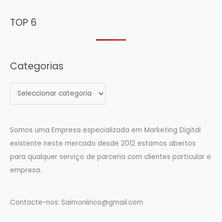
TOP 6
Categorias
C
a
t
e
Somos uma Empresa especializada em Marketing Digital
g
existente neste mercado desde 2012 estamos abertos
o
para qualquer serviço de parceria com clientes particular e
r
empresa.
i
a
Contacte-nos:
Saimonlirico@gmail.com
s