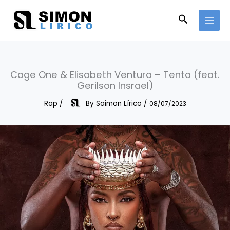
Skip
to
Search
content
Cage One & Elisabeth Ventura – Tenta (feat.
Gerilson Insrael)
Rap
/
By
Saimon Lírico
/
08/07/2023