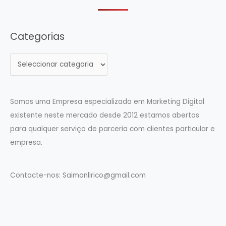
Categorias
C
a
t
e
Somos uma Empresa especializada em Marketing Digital
g
existente neste mercado desde 2012 estamos abertos
o
para qualquer serviço de parceria com clientes particular e
r
empresa.
i
a
Contacte-nos:
Saimonlirico@gmail.com
s