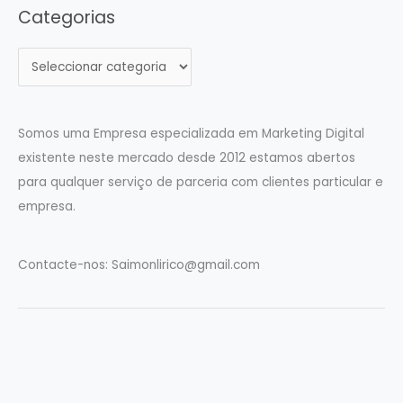
Categorias
C
a
t
e
Somos uma Empresa especializada em Marketing Digital
g
existente neste mercado desde 2012 estamos abertos
o
para qualquer serviço de parceria com clientes particular e
r
empresa.
i
a
Contacte-nos:
Saimonlirico@gmail.com
s