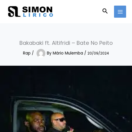
Skip
to
Search
content
Bakabaki ft. Altifridi – Bate No Peito
Rap
/
By
Mário Mulemba
/
20/09/2024