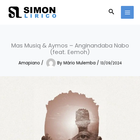
Skip
to
Search
content
Mas Musiq & Aymos – Anginandaba Nabo
(feat. Eemoh)
Amapiano
/
By
Mário Mulemba
/
13/09/2024