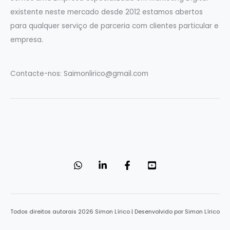
g
existente neste mercado desde 2012 estamos abertos
o
para qualquer serviço de parceria com clientes particular e
r
empresa.
i
a
Contacte-nos:
Saimonlirico@gmail.com
s
Todos direitos autorais 2026 Simon Lírico | Desenvolvido por Simon Lírico