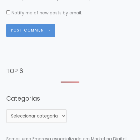
Notify me of new posts by email.
TOP 6
Categorias
C
a
t
e
Somos uma Empresa especializada em Marketing Digital