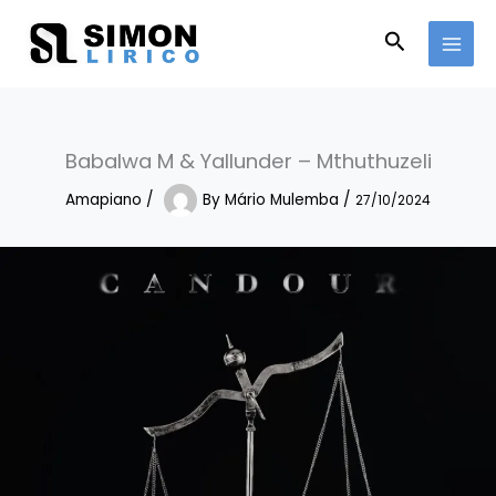
Skip
to
Search
content
Babalwa M & Yallunder – Mthuthuzeli
Amapiano
/
By
Mário Mulemba
/
27/10/2024