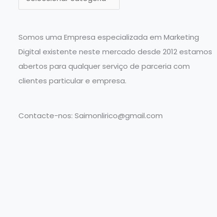
a
t
e
Somos uma Empresa especializada em Marketing
g
Digital existente neste mercado desde 2012 estamos
o
abertos para qualquer serviço de parceria com
r
clientes particular e empresa.
i
a
Contacte-nos:
Saimonlirico@gmail.com
s