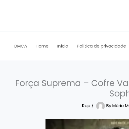
Skip
to
content
DMCA
Home
Início
Política de privacidade
Força Suprema – Cofre Vazi
Soph
Rap
/
By
Mário 