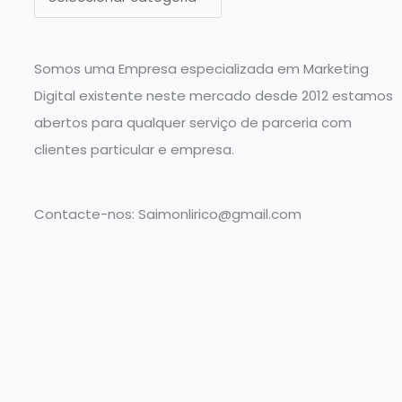
a
t
e
Somos uma Empresa especializada em Marketing
g
Digital existente neste mercado desde 2012 estamos
o
abertos para qualquer serviço de parceria com
r
clientes particular e empresa.
i
a
Contacte-nos:
Saimonlirico@gmail.com
s