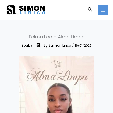
Skip
to
Search
content
Telma Lee – Alma Limpa
Zouk
/
By
Saimon Lírico
/
16/01/2026