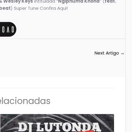
 Wesley Keys
intitulada “
Ngiphuma Khona
” (
feat.
beat
) Super Tune Confira Aqui!
Next Artigo
→
elacionadas