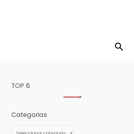
Sea
TOP 6
Categorias
C