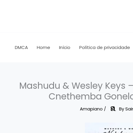
Skip
to
content
DMCA
Home
Início
Política de privacidade
Mashudu & Wesley Keys –
Cnethemba Gonelo
Amapiano
/
By
Sai