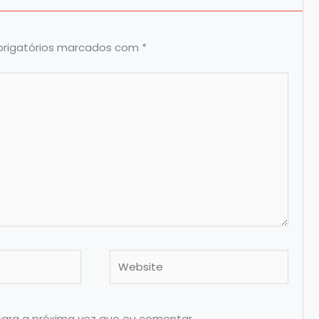
rigatórios marcados com
*
Website
para a próxima vez que eu comentar.