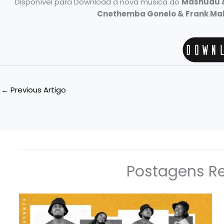
Disponível para Download a nova música do
Mashudu &
Cnethemba Gonelo & Frank Ma
←
Previous Artigo
Postagens R