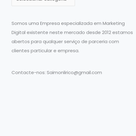
a
t
e
Somos uma Empresa especializada em Marketing
g
Digital existente neste mercado desde 2012 estamos
o
abertos para qualquer serviço de parceria com
r
clientes particular e empresa.
i
a
Contacte-nos:
Saimonlirico@gmail.com
s