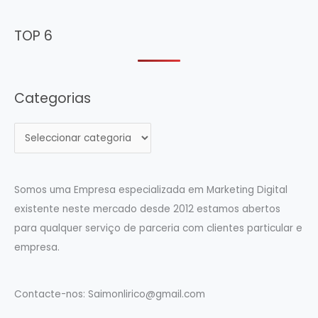
TOP 6
Categorias
C
a
t
e
Somos uma Empresa especializada em Marketing Digital
g
existente neste mercado desde 2012 estamos abertos
o
para qualquer serviço de parceria com clientes particular e
r
empresa.
i
a
Contacte-nos:
Saimonlirico@gmail.com
s