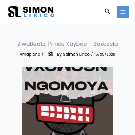
Skip
to
Search
content
ZiwaBeatz, Prince Kaybee – Zazazela
Amapiano
/
By
Saimon Lírico
/
15/05/2026